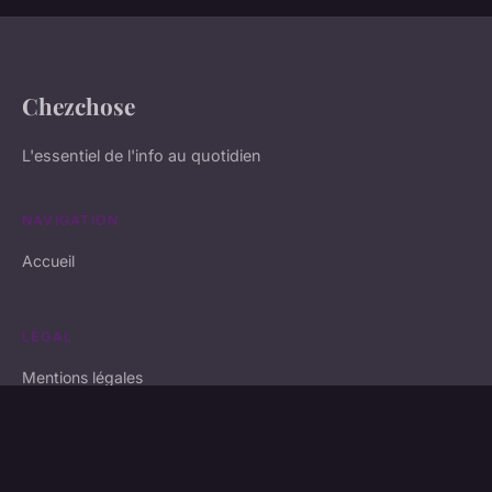
Chezchose
L'essentiel de l'info au quotidien
NAVIGATION
Accueil
LÉGAL
Mentions légales
Contact