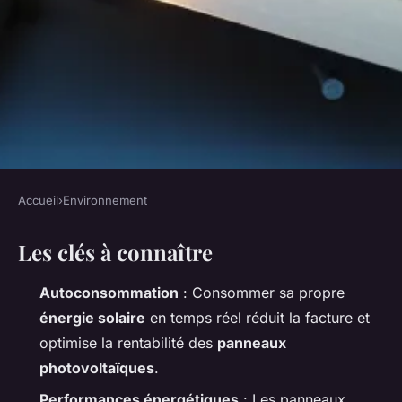
Accueil
›
Environnement
ENVIRONNEMENT
Les clés à connaître
Investir dans des panneaux
solaires : comment réduire
Autoconsommation
: Consommer sa propre
votre facture d'électricité ?
énergie solaire
en temps réel réduit la facture et
optimise la rentabilité des
panneaux
Joséphine
•
06/06/2026 16:01
•
8 min de lecture
photovoltaïques
.
Performances énergétiques
: Les panneaux