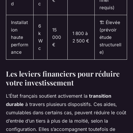
€
nnel
d
c
requis)
Installat
🏗️ Élevée
6
ion
15
(prévoir
k
1 800 à
haute
000
étude
W
2 500 €
perform
€
structurell
c
ance
e)
Les leviers financiers pour réduire
votre investissement
L’État français soutient activement la
transition
durable
à travers plusieurs dispositifs. Ces aides,
cumulables dans certains cas, peuvent réduire le coût
d’entrée d’un tiers à plus de la moitié, selon la
configuration. Elles s’accompagnent toutefois de