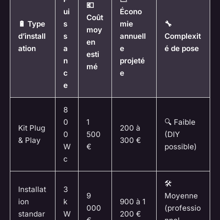
💶
ui
Écono
Coût
🔋 Type
s
mie
🔧
moy
d’install
s
annuell
Complexit
en
ation
a
e
é de pose
esti
n
projeté
mé
c
e
e
8
0
1
🔍 Faible
Kit Plug
200 à
0
500
(DIY
& Play
300 €
W
€
possible)
c
🛠️
Installat
3
9
Moyenne
ion
k
900 à 1
000
(professio
standar
W
200 €