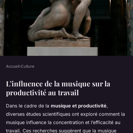
Accueil
›
Culture
CULTURE
L’influence de la musique sur la
L'Impact de la Musique sur
productivité au travail
Notre Efficacité au Travail :
Découvrez les Secrets
Dans le cadre de la
musique et productivité
,
diverses études scientifiques ont exploré comment la
Victor
•
18 février 2025
•
4 min de lecture
musique influence la concentration et l’efficacité au
travail. Ces recherches suggèrent que la musique