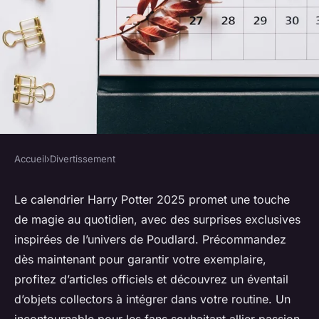
Accueil
›
Divertissement
DIVERTISSEMENT
Précommandez le calendrier
Le calendrier Harry Potter 2025 promet une touche
de magie au quotidien, avec des surprises exclusives
Harry Potter 2025 : magie au
inspirées de l’univers de Poudlard. Précommandez
quotidien
dès maintenant pour garantir votre exemplaire,
profitez d’articles officiels et découvrez un éventail
Victor
•
11 septembre 2025
•
3 min de lecture
d’objets collectors à intégrer dans votre routine. Un