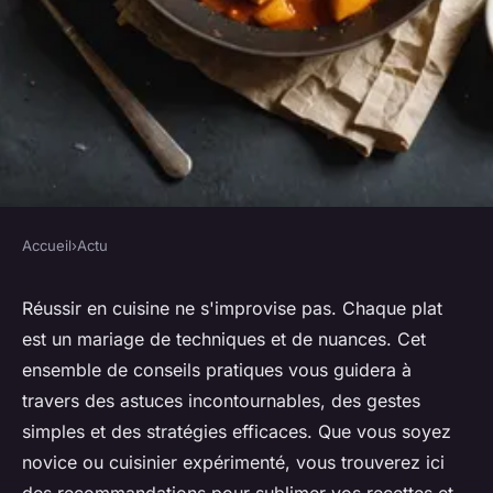
Accueil
›
Actu
ACTU
Conseils pratiques pour des
Réussir en cuisine ne s'improvise pas. Chaque plat
est un mariage de techniques et de nuances. Cet
recettes de cuisine réussies
ensemble de conseils pratiques vous guidera à
travers des astuces incontournables, des gestes
Victor
•
25 mai 2025
•
4 min de lecture
simples et des stratégies efficaces. Que vous soyez
novice ou cuisinier expérimenté, vous trouverez ici