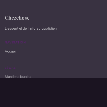
Chezchose
L'essentiel de l'info au quotidien
NAVIGATION
Accueil
LÉGAL
Mentions légales
Contact
© 2026 Chezchose. Tous droits réservés.