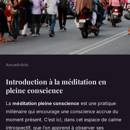
Accueil
›
Actu
ACTU
Introduction à la méditation en
Les bienfaits de la méditation
pleine conscience
en pleine conscience : un
guide essentiel pour les
La
méditation pleine conscience
est une pratique
étudiants
millénaire qui encourage une conscience accrue du
moment présent. C’est ici, dans cet espace de calme
Victor
•
13 décembre 2024
•
6 min de lecture
introspectif, que l’on apprend à observer ses