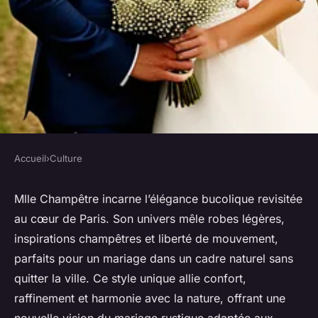
Accueil
›
Culture
CULTURE
Mlle champêtre : l'art du
Mlle Champêtre incarne l’élégance bucolique revisitée
au cœur de Paris. Son univers mêle robes légères,
mariage bucolique à paris
inspirations champêtres et liberté de mouvement,
parfaits pour un mariage dans un cadre naturel sans
Victor
•
26 mai 2025
•
4 min de lecture
quitter la ville. Ce style unique allie confort,
raffinement et harmonie avec la nature, offrant une