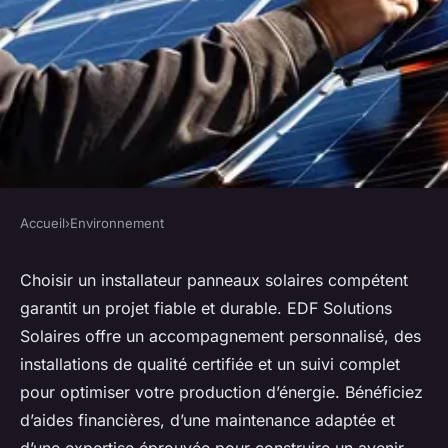
Accueil
›
Environnement
ENVIRONNEMENT
Instalateur panneaux solaires :
Choisir un installateur panneaux solaires compétent
garantit un projet fiable et durable. EDF Solutions
construisez votre avenir
Solaires offre un accompagnement personnalisé, des
énergétique
installations de qualité certifiée et un suivi complet
pour optimiser votre production d’énergie. Bénéficiez
Victor
•
28 juin 2025
•
5 min de lecture
d’aides financières, d’une maintenance adaptée et