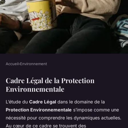
Accueil
›
Environnement
ENVIRONNEMENT
Cadre Légal de la Protection
Cadre Légal et Conservation :
Environnementale
La Protection
Environnementale à l'Épreuve
L’étude du
Cadre Légal
dans le domaine de la
des Lois
Protection Environnementale
s’impose comme une
nécessité pour comprendre les dynamiques actuelles.
Victor
•
18 février 2025
•
4 min de lecture
Au cœur de ce cadre se trouvent des