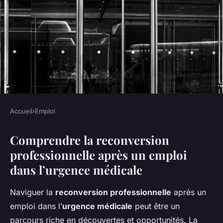
Accueil
›
Emploi
EMPLOI
Comprendre la reconversion
Reconversion professionnelle
professionnelle après un emploi
suite à un emploi dans
dans l’urgence médicale
l'urgence médicale
Naviguer la
reconversion professionnelle
après un
Victor
•
13 décembre 2024
•
6 min de lecture
emploi dans l’
urgence médicale
peut être un
parcours riche en découvertes et opportunités. La